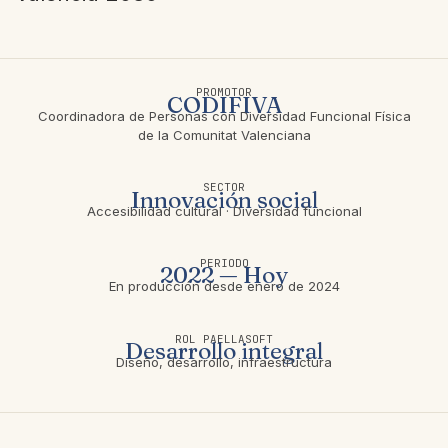
PROMOTOR
CODIFIVA
Coordinadora de Personas con Diversidad Funcional Física
de la Comunitat Valenciana
SECTOR
Innovación social
Accesibilidad cultural · Diversidad funcional
PERIODO
2022 — Hoy
En producción desde enero de 2024
ROL PAELLASOFT
Desarrollo integral
Diseño, desarrollo, infraestructura